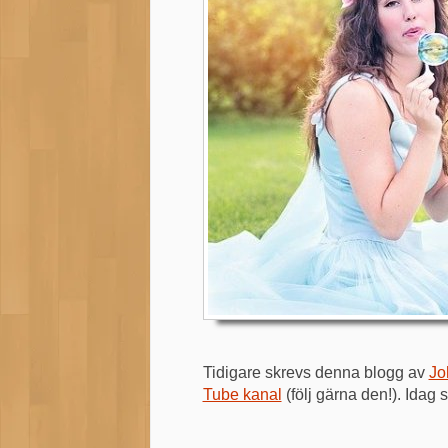
Tidigare skrevs denna blogg av
Jo
Tube kanal
(följ gärna den!). Ida