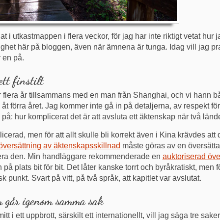
gat i utkastmappen i flera veckor, för jag har inte riktigt vetat hu
ärlighet här på bloggen, även när ämnena är tunga. Idag vill jag pr
 en på.
tt finstilt
flera år tillsammans med en man från Shanghai, och vi hann båd
t förra året. Jag kommer inte gå in på detaljerna, av respekt fö
 på: hur komplicerat det är att avsluta ett äktenskap när två länd
icerad, men för att allt skulle bli korrekt även i Kina krävdes a
översättning av äktenskapsskillnad
måste göras av en översättare
tera den. Min handläggare rekommenderade en
auktoriserad över
 på plats bit för bit. Det låter kanske torrt och byråkratiskt, men
punkt. Svart på vitt, på två språk, att kapitlet var avslutat.
som går igenom samma sak
t i ett uppbrott, särskilt ett internationellt, vill jag säga tre sake