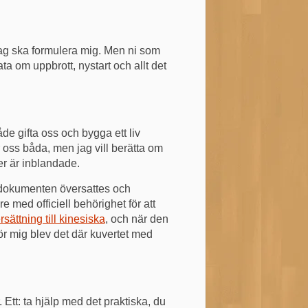
r jag ska formulera mig. Men ni som
ata om uppbrott, nystart och allt det
e gifta oss och bygga ett liv
r oss båda, men jag vill berätta om
er är inblandade.
tt dokumenten översattes och
 med officiell behörighet för att
sättning till kinesiska
, och när den
 för mig blev det där kuvertet med
r. Ett: ta hjälp med det praktiska, du