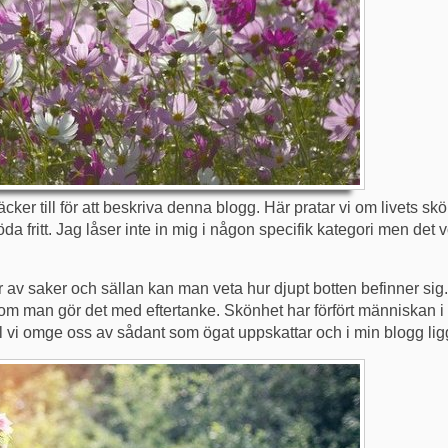
ker till för att beskriva denna blogg. Här pratar vi om livets s
öda fritt. Jag låser inte in mig i någon specifik kategori men det v
 av saker och sällan kan man veta hur djupt botten befinner sig. A
nte om man gör det med eftertanke. Skönhet har förfört människan i a
ill vi omge oss av sådant som ögat uppskattar och i min blogg ligg