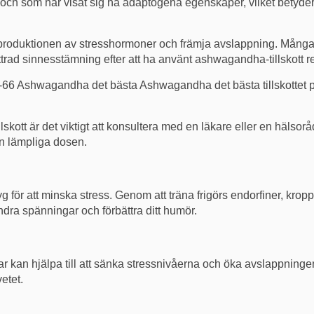
ch som har visat sig ha adaptogena egenskaper, vilket betyder 
oduktionen av stresshormoner och främja avslappning. Många m
trad sinnesstämning efter att ha använt ashwagandha-tillskott 
66 Ashwagandha det bästa Ashwagandha det bästa tillskottet p
kott är det viktigt att konsultera med en läkare eller en hälsorådg
en lämpliga dosen.
rktyg för att minska stress. Genom att träna frigörs endorfiner, kro
lindra spänningar och förbättra ditt humör.
r kan hjälpa till att sänka stressnivåerna och öka avslappning
etet.