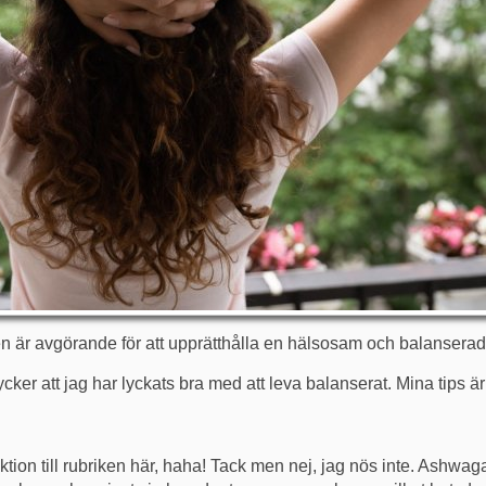
en är avgörande för att upprätthålla en hälsosam och balanserad 
cker att jag har lyckats bra med att leva balanserat. Mina tips är
ktion till rubriken här, haha! Tack men nej, jag nös inte. Ashwaga