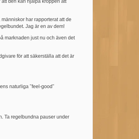
att den kan hjälpa kroppen att
änniskor har rapporterat att de
regelbundet. Jag är en av dem!
å marknaden just nu och även det
ivare för att säkerställa att det är
ppens naturliga "feel-good"
en. Ta regelbundna pauser under