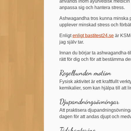
används inom ayurvedisk medicin o
anpassa sig och hantera stress.
Ashwagandha tros kunna minska pr
upplever minskad stress och förbät
Enligt
enligt bastitest24.se
är KSM-
jag själv tar.
Innan du börjar ta ashwagandha-tills
rätt för dig och för att bestämma d
Regelbunden motion
Fysisk aktivitet är ett kraftfullt ve
kemikalier, som kan hjälpa till att 
Djupandningsövningar
Att praktisera djupandningsövninga
dagen för att andas djupt och medv
Tidshantering