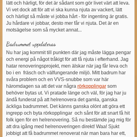
lätt och härligt, för det är sådant som gör livet värt att leva.
Vi vet dock att för att vi ska kunna njuta av vackert, lätt
och härligt så måste vi jobba hårt - för ingenting är gratis.
Ju hårdare vi jobbar, desto mer får vi njuta. Det är en
motsägelse som så mycket annat...
Badrummet uppdateras
Nu har jag kommit till punkten där jag måste lägga pengar
och energi på något tråkigt för att få njuta i efterhand. Jag
hatar renoveringsprojekt, men älskar när jag får leva och
bo i en fräsch och välfungerande miljö. Mitt badrum har
svåra problem och en VVS-snubbe som var här
häromdagen sa att det var några
rörkopplingar
som
behöver bytas ut. Vi pratade länge och väl, för jag har ju
ändå funderat på att helrenovera det gamla, ganska
äckliga badrummet. Det känns ganska olönt att göra ett
ingrepp och byta rörkopplingar och sånt för att snart få hit
folk igen för en helrenovering. Så nu bestämde jag mig för
att dra igång med helrenoveringen direkt! Waa! Sjukt
jobbigt att få badrummet renoverat när man bara har ett,