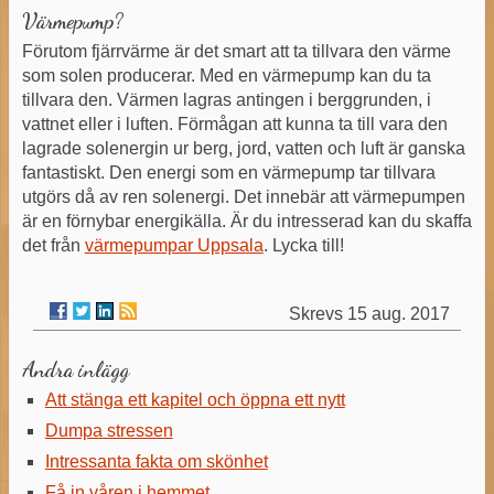
Värmepump?
Förutom fjärrvärme är det smart att ta tillvara den värme
som solen producerar. Med en värmepump kan du ta
tillvara den. Värmen lagras antingen i berggrunden, i
vattnet eller i luften. Förmågan att kunna ta till vara den
lagrade solenergin ur berg, jord, vatten och luft är ganska
fantastiskt. Den energi som en värmepump tar tillvara
utgörs då av ren solenergi. Det innebär att värmepumpen
är en förnybar energikälla. Är du intresserad kan du skaffa
det från
värmepumpar Uppsala
. Lycka till!
15 aug. 2017
Andra inlägg
Att stänga ett kapitel och öppna ett nytt
Dumpa stressen
Intressanta fakta om skönhet
Få in våren i hemmet