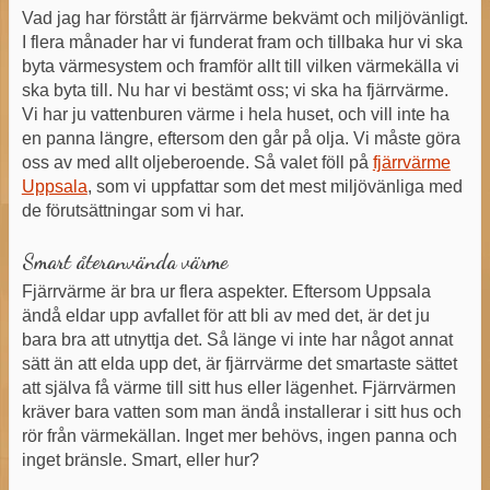
Vad jag har förstått är fjärrvärme bekvämt och miljövänligt.
I flera månader har vi funderat fram och tillbaka hur vi ska
byta värmesystem och framför allt till vilken värmekälla vi
ska byta till. Nu har vi bestämt oss; vi ska ha fjärrvärme.
Vi har ju vattenburen värme i hela huset, och vill inte ha
en panna längre, eftersom den går på olja. Vi måste göra
oss av med allt oljeberoende. Så valet föll på
fjärrvärme
Uppsala
, som vi uppfattar som det mest miljövänliga med
de förutsättningar som vi har.
Smart återanvända värme
Fjärrvärme är bra ur flera aspekter. Eftersom Uppsala
ändå eldar upp avfallet för att bli av med det, är det ju
bara bra att utnyttja det. Så länge vi inte har något annat
sätt än att elda upp det, är fjärrvärme det smartaste sättet
att själva få värme till sitt hus eller lägenhet. Fjärrvärmen
kräver bara vatten som man ändå installerar i sitt hus och
rör från värmekällan. Inget mer behövs, ingen panna och
inget bränsle. Smart, eller hur?